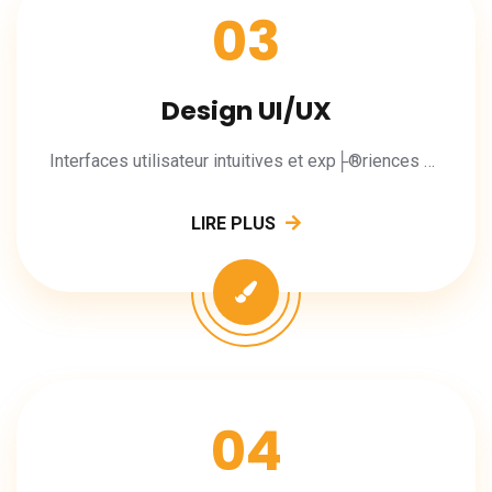
03
Design UI/UX
Interfaces utilisateur intuitives et exp├®riences m├®morables.
LIRE PLUS
04